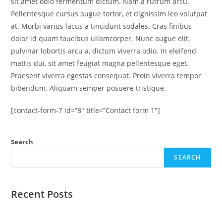
sit amet odio fermentum dictum. Nam a rutrum arcu.
Pellentesque cursus augue tortor, et dignissim leo volutpat
at. Morbi varius lacus a tincidunt sodales. Cras finibus
dolor id quam faucibus ullamcorper. Nunc augue elit,
pulvinar lobortis arcu a, dictum viverra odio. In eleifend
mattis dui, sit amet feugiat magna pellentesque eget.
Praesent viverra egestas consequat. Proin viverra tempor
bibendum. Aliquam semper posuere tristique.
[contact-form-7 id=”8″ title=”Contact form 1″]
Search
SEARCH
Recent Posts